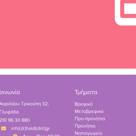
οινωνία
Τμήματα
Χαριλάου Τρικούπη 32,
Βρεφικό
Μεταβρεφικό
Γλυφάδα
Προ-προνήπια
210 96 30 880
Προνήπια
info[@]haidi[dot]gr
Νηπιαγωγείο