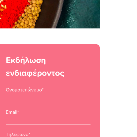
Εκδήλωση
ενδιαφέροντος
Ονοματεπώνυμο*
Email*
Τηλέφωνο*