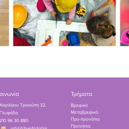
οινωνία
Τμήματα
Χαριλάου Τρικούπη 32,
Βρεφικό
Μεταβρεφικό
Γλυφάδα
Προ-προνήπια
210 96 30 880
Προνήπια
info[@]haidi[dot]gr