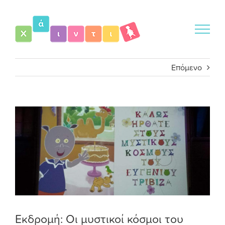
Μετάβαση
στο
περιεχόμενο
Επόμενο
Προβολή
μεγαλύτερης
εικόνας
Εκδρομή: Οι μυστικοί κόσμοι του