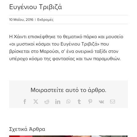
Ευγένιου Τριβιζά
10 Μαΐου, 2016
|
Εκδρομές
Η Χάιντι επισκέφθηκε το θεματικό πάρκο και μουσείο
«οι μυστικοί κόσμοι του Ευγένιου Τριβιζά» που
βρίσκεται στο Μαρούσι, σ’ ένα ονειρικό ταξίδι στον
υπέροχο κόσμο της φαντασίας και των παραμυθιών.
Μοιραστείτε αυτό το άρθρο.
Facebook
X
Reddit
LinkedIn
WhatsApp
Tumblr
Pinterest
Vk
Email
Σχετικά Άρθρα